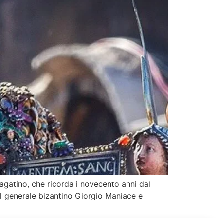
agatino, che ricorda i novecento anni dal
dal generale bizantino Giorgio Maniace e