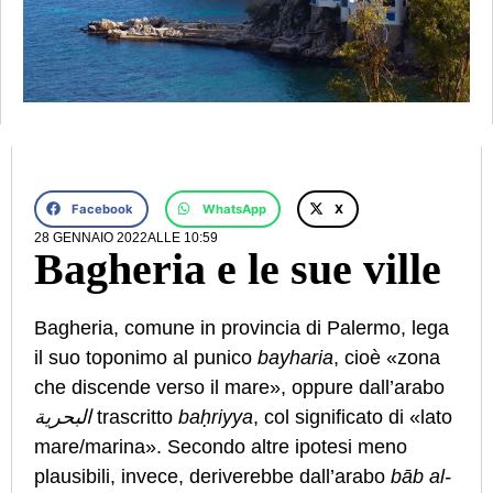
Facebook
WhatsApp
X
28 GENNAIO 2022
ALLE
10:59
Bagheria e le sue ville
Bagheria, comune in provincia di Palermo, lega
il suo toponimo al punico
bayharia
, cioè «zona
che discende verso il mare», oppure dall’arabo
البحرية
trascritto
ba
ḥ
riyya
, col significato di «lato
mare/marina». Secondo altre ipotesi meno
plausibili, invece, deriverebbe dall’arabo
bāb al-