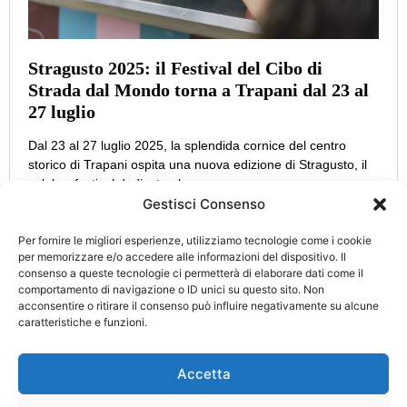
Stragusto 2025: il Festival del Cibo di
Strada dal Mondo torna a Trapani dal 23 al
27 luglio
Dal 23 al 27 luglio 2025, la splendida cornice del centro
storico di Trapani ospita una nuova edizione di Stragusto, il
celebre festival dedicato al
Gestisci Consenso
Per fornire le migliori esperienze, utilizziamo tecnologie come i cookie
per memorizzare e/o accedere alle informazioni del dispositivo. Il
consenso a queste tecnologie ci permetterà di elaborare dati come il
CATEGORIE
INFO
comportamento di navigazione o ID unici su questo sito. Non
UTILI
acconsentire o ritirare il consenso può influire negativamente su alcune
Attualità
Cultura
caratteristiche e funzioni.
Privacy Policy
Eccellenze
Politica
Cookie Policy
d’Italia
Accetta
Turismo
Cronaca