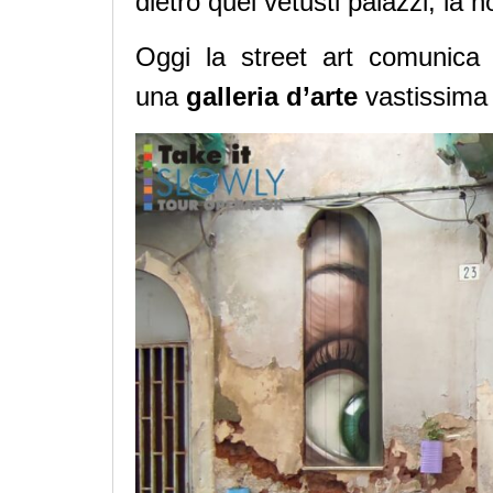
dietro quei vetusti palazzi, la n
Oggi la street art comunica 
una
galleria d’arte
vastissima 