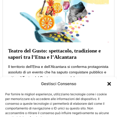
Teatro del Gusto: spettacolo, tradizione e
sapori tra l’Etna e l’Alcantara
Il territorio dell’Etna e dell’Alcantara si conferma protagonista
assoluto di un evento che ha saputo conquistare pubblico e
critica: il Teatro del Gusto, promosso dal
Gestisci Consenso
Per fornire le migliori esperienze, utilizziamo tecnologie come i cookie
per memorizzare e/o accedere alle informazioni del dispositivo. Il
consenso a queste tecnologie ci permetterà di elaborare dati come il
CATEGORIE
INFO
comportamento di navigazione o ID unici su questo sito. Non
UTILI
acconsentire o ritirare il consenso può influire negativamente su alcune
Attualità
Cultura