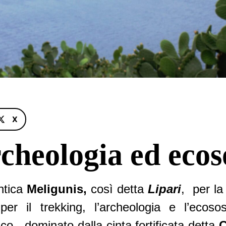
X
cheologia ed ecos
antica
Meligunis,
così detta
Lipari
, per la
 per il trekking, l’archeologia e l’ecoso
ico, dominato dalla cinta fortificata detta
C