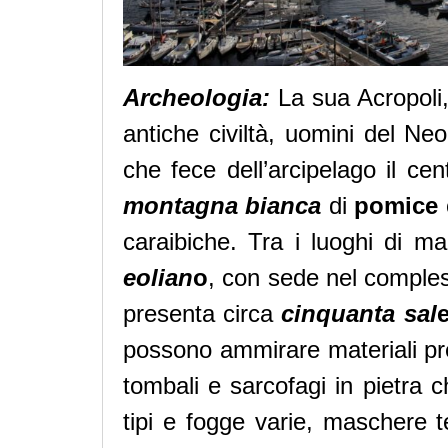
Archeologia:
La sua Acropoli,
antiche civiltà, uomini del Neoli
che fece dell’arcipelago il ce
montagna bianca
di
pomice
caraibiche. Tra i luoghi di ma
eolian
o
, con sede nel comples
presenta circa
cinquanta sal
possono ammirare materiali prezi
tombali e sarcofagi in pietra c
tipi e fogge varie, maschere tea