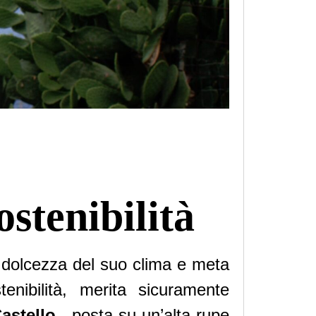
ostenibilità
 dolcezza del suo clima e meta
stenibilità, merita sicuramente
astello
, posta su un’alta rupe