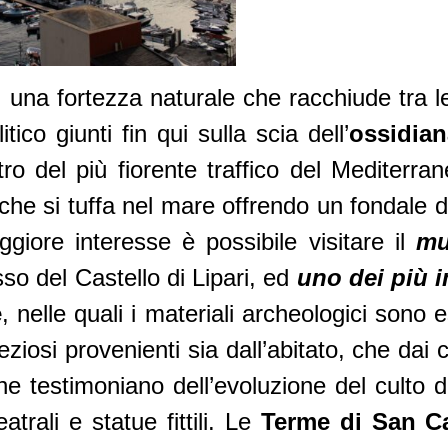
 una fortezza naturale che racchiude tra l
tico giunti fin qui sulla scia dell’
ossidian
ntro del più fiorente traffico del Medite
che si tuffa nel mare offrendo un fondale di 
ggiore interesse è possibile visitare il
mu
so del Castello di Lipari, ed
uno dei più 
e
, nelle quali i materiali archeologici sono 
osi provenienti sia dall’abitato, che dai cor
he testimoniano dell’evoluzione del culto d
trali e statue fittili. Le
Terme di San C