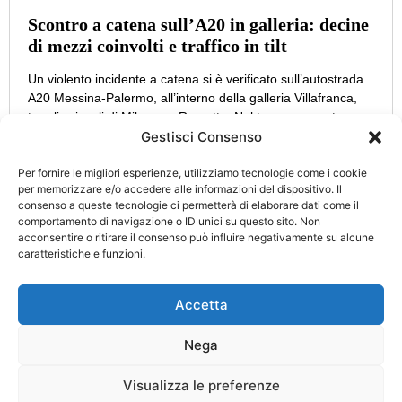
Scontro a catena sull’A20 in galleria: decine
di mezzi coinvolti e traffico in tilt
Un violento incidente a catena si è verificato sull’autostrada
A20 Messina-Palermo, all’interno della galleria Villafranca,
tra gli svincoli di Milazzo e Rometta. Nel tamponamento sono
Gestisci Consenso
Per fornire le migliori esperienze, utilizziamo tecnologie come i cookie
per memorizzare e/o accedere alle informazioni del dispositivo. Il
consenso a queste tecnologie ci permetterà di elaborare dati come il
CATEGORIE
INFO
comportamento di navigazione o ID unici su questo sito. Non
UTILI
acconsentire o ritirare il consenso può influire negativamente su alcune
Attualità
Cultura
caratteristiche e funzioni.
Privacy Policy
Eccellenze
Politica
Cookie Policy
d’Italia
Accetta
Turismo
Cronaca
Nega
Aut. Tribunale di Catania n. 34/2021 Direttore Responsabile:
Visualizza le preferenze
Nicolosi Alfio