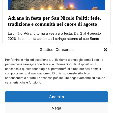
Adrano in festa per San Nicolò Politi: fede,
tradizione e comunità nel cuore di agosto
La città di Adrano torna a vestirsi a festa. Dal 2 al 4 agosto
2026, la comunità adranita si stringe attorno al suo Santo
Patrono,
Gestisci Consenso
Per fornire le migliori esperienze, utilizziamo tecnologie come i cookie
per memorizzare e/o accedere alle informazioni del dispositivo. Il
consenso a queste tecnologie ci permetterà di elaborare dati come il
CATEGORIE
INFO
comportamento di navigazione o ID unici su questo sito. Non
UTILI
acconsentire o ritirare il consenso può influire negativamente su alcune
Attualità
Cultura
caratteristiche e funzioni.
Privacy Policy
Eccellenze
Politica
Cookie Policy
d’Italia
Accetta
Turismo
Cronaca
Nega