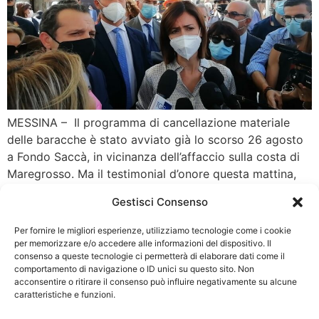
MESSINA – Il programma di cancellazione materiale
delle baracche è stato avviato già lo scorso 26 agosto
a Fondo Saccà, in vicinanza dell’affaccio sulla costa di
Maregrosso. Ma il testimonial d’onore questa mattina,
nel villaggio Annunziata, per la stessa operazione è
Gestisci Consenso
stato il Ministro per il Sud e la Coesione Territoriale
Mara Carfagna che ha […]
Per fornire le migliori esperienze, utilizziamo tecnologie come i cookie
per memorizzare e/o accedere alle informazioni del dispositivo. Il
consenso a queste tecnologie ci permetterà di elaborare dati come il
CATEGORIE
INFO
comportamento di navigazione o ID unici su questo sito. Non
UTILI
acconsentire o ritirare il consenso può influire negativamente su alcune
Attualità
Cultura
caratteristiche e funzioni.
Privacy Policy
Eccellenze
Politica