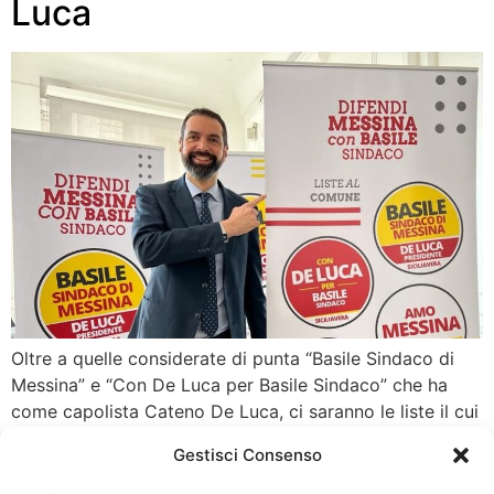
Luca
Oltre a quelle considerate di punta “Basile Sindaco di
Messina” e “Con De Luca per Basile Sindaco” che ha
come capolista Cateno De Luca, ci saranno le liste il cui
nome è tutto un programma per la loro rievocazione
Gestisci Consenso
agli slogan del sindaco di Messina uscente: “Amo
Messina”, “Senza se e senza ma” e “Orgoglio […]