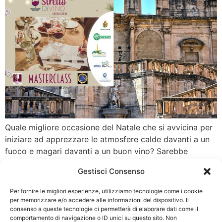
Quale migliore occasione del Natale che si avvicina per
iniziare ad apprezzare le atmosfere calde davanti a un
fuoco e magari davanti a un buon vino? Sarebbe
divertente oltre che necessaria una fase di prova per
Gestisci Consenso
scegliere il vino più adatto ai nostri palati, magari anche
per regalarlo a chi ama la convivialità e il […]
Per fornire le migliori esperienze, utilizziamo tecnologie come i cookie
per memorizzare e/o accedere alle informazioni del dispositivo. Il
consenso a queste tecnologie ci permetterà di elaborare dati come il
CATEGORIE
INFO
comportamento di navigazione o ID unici su questo sito. Non