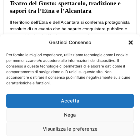
Teatro del Gusto: spettacolo, tradizione e
sapori tra l’Etna e l’Alcantara
Il territorio dell’Etna e dell’Alcantara si conferma protagonista
assoluto di un evento che ha saputo conquistare pubblico e
critica: il Teatro del Gusto, promosso dal
Gestisci Consenso
Per fornire le migliori esperienze, utilizziamo tecnologie come i cookie
per memorizzare e/o accedere alle informazioni del dispositivo. Il
consenso a queste tecnologie ci permetterà di elaborare dati come il
CATEGORIE
INFO
comportamento di navigazione o ID unici su questo sito. Non
UTILI
acconsentire o ritirare il consenso può influire negativamente su alcune
Attualità
Cultura
caratteristiche e funzioni.
Privacy Policy
Eccellenze
Politica
Cookie Policy
d’Italia
Accetta
Turismo
Cronaca
Nega
Aut. Tribunale di Catania n. 34/2021 Direttore Responsabile:
Visualizza le preferenze
Nicolosi Alfio
© Copyright 2025 Designed by
Planstudios.it