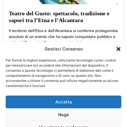
Teatro del Gusto: spettacolo, tradizione e
sapori tra l’Etna e l’Alcantara
Il territorio dell’Etna e dell’Alcantara si conferma protagonista
assoluto di un evento che ha saputo conquistare pubblico e
critica: il Teatro del Gusto, promosso dal
Gestisci Consenso
Per fornire le migliori esperienze, utilizziamo tecnologie come i cookie
per memorizzare e/o accedere alle informazioni del dispositivo. Il
consenso a queste tecnologie ci permetterà di elaborare dati come il
CATEGORIE
INFO
comportamento di navigazione o ID unici su questo sito. Non
UTILI
acconsentire o ritirare il consenso può influire negativamente su alcune
Attualità
Cultura
caratteristiche e funzioni.
Privacy Policy
Eccellenze
Politica
Cookie Policy
d’Italia
Accetta
Turismo
Cronaca
Nega
Aut. Tribunale di Catania n. 34/2021 Direttore Responsabile: