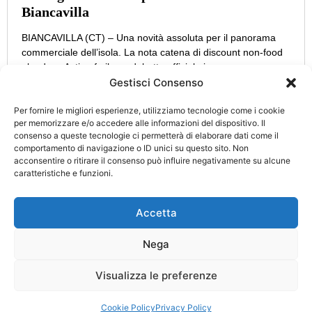
Biancavilla
BIANCAVILLA (CT) – Una novità assoluta per il panorama
commerciale dell’isola. La nota catena di discount non-food
olandese Action fa il suo debutto ufficiale in
Gestisci Consenso
Per fornire le migliori esperienze, utilizziamo tecnologie come i cookie
per memorizzare e/o accedere alle informazioni del dispositivo. Il
consenso a queste tecnologie ci permetterà di elaborare dati come il
CATEGORIE
INFO
comportamento di navigazione o ID unici su questo sito. Non
UTILI
acconsentire o ritirare il consenso può influire negativamente su alcune
Attualità
Cultura
caratteristiche e funzioni.
Privacy Policy
Eccellenze
Politica
Cookie Policy
d’Italia
Accetta
Turismo
Cronaca
Nega
Aut. Tribunale di Catania n. 34/2021 Direttore Responsabile:
Visualizza le preferenze
Nicolosi Alfio
© Copyright 2025 Designed by
Planstudios.it
Cookie Policy
Privacy Policy