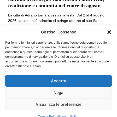
tradizione e comunità nel cuore di agosto
La città di Adrano torna a vestirsi a festa. Dal 2 al 4 agosto
2026, la comunità adranita si stringe attorno al suo Santo
Patrono,
Gestisci Consenso
Per fornire le migliori esperienze, utilizziamo tecnologie come i cookie
per memorizzare e/o accedere alle informazioni del dispositivo. Il
consenso a queste tecnologie ci permetterà di elaborare dati come il
CATEGORIE
INFO
comportamento di navigazione o ID unici su questo sito. Non
UTILI
acconsentire o ritirare il consenso può influire negativamente su alcune
Attualità
Cultura
caratteristiche e funzioni.
Privacy Policy
Eccellenze
Politica
Cookie Policy
d’Italia
Accetta
Turismo
Cronaca
Nega
Aut. Tribunale di Catania n. 34/2021 Direttore Responsabile:
Visualizza le preferenze
Nicolosi Alfio
© Copyright 2025 Designed by
Planstudios.it
Cookie Policy
Privacy Policy