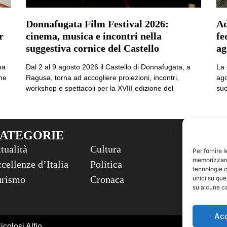
Donnafugata Film Festival 2026:
Ad
r
cinema, musica e incontri nella
fe
suggestiva cornice del Castello
ag
na
Dal 2 al 9 agosto 2026 il Castello di Donnafugata, a
La 
che
Ragusa, torna ad accogliere proiezioni, incontri,
ago
workshop e spettacoli per la XVIII edizione del
suo
ATEGORIE
INFO
tualità
Cultura
Privac
Per fornire 
memorizzare 
cellenze d’Italia
Politica
Cookie
tecnologie c
urismo
Cronaca
unici su que
su alcune ca
Ac
colosi Alfio