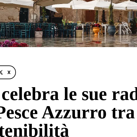
X
lebra le sue radic
 Pesce Azzurro tra
tenibilità