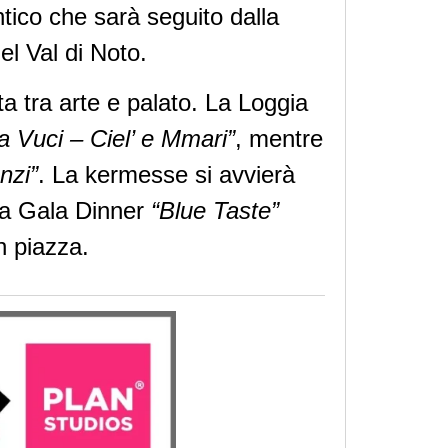
ntico che sarà seguito dalla
el Val di Noto.
a tra arte e palato. La Loggia
a Vuci – Ciel’ e Mmari”
, mentre
enzi”
. La kermesse si avvierà
iva Gala Dinner
“Blue Taste”
n piazza.