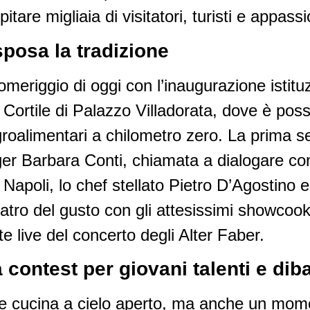
tare migliaia di visitatori, turisti e appassi
 sposa la tradizione
 pomeriggio di oggi con l’inaugurazione istitu
Cortile di Palazzo Villadorata, dove è possi
groalimentari a chilometro zero. La prima se
ogger Barbara Conti, chiamata a dialogare co
 Napoli, lo chef stellato Pietro D’Agostino 
eatro del gusto con gli attesissimi showcook
te live del concerto degli Alter Faber.
ontest per giovani talenti e dibatt
nde cucina a cielo aperto, ma anche un mome