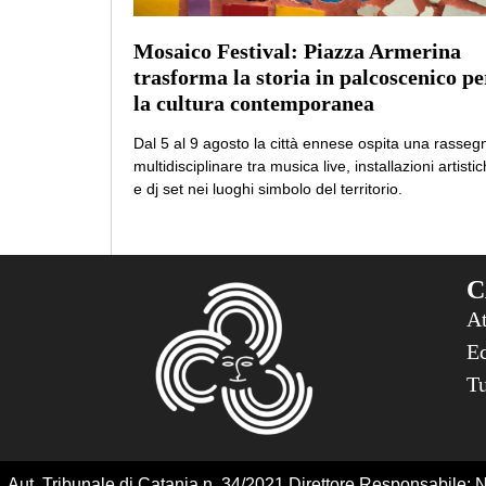
Mosaico Festival: Piazza Armerina
trasforma la storia in palcoscenico pe
la cultura contemporanea
Dal 5 al 9 agosto la città ennese ospita una rasseg
multidisciplinare tra musica live, installazioni artisti
e dj set nei luoghi simbolo del territorio.
C
At
Ec
T
Aut. Tribunale di Catania n. 34/2021 Direttore Responsabile: Ni