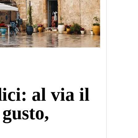
i: al via il
 gusto,