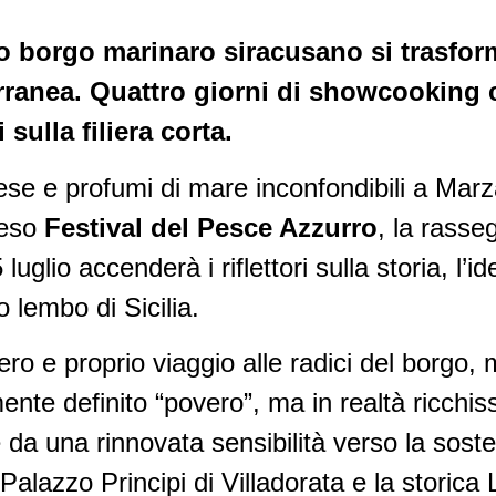
ico borgo marinaro siracusano si trasfor
ranea. Quattro giorni di showcooking c
 sulla filiera corta.
se e profumi di mare inconfondibili a Mar
tteso
Festival del Pesce Azzurro
, la rass
glio accenderà i riflettori sulla storia, l’ide
 lembo di Sicilia.
o e proprio viaggio alle radici del borgo, 
nte definito “povero”, ma in realtà ricchiss
 e da una rinnovata sensibilità verso la sost
 Palazzo Principi di Villadorata e la storic