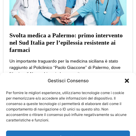
Svolta medica a Palermo: primo intervento
nel Sud Italia per l’epilessia resistente ai
farmaci
Un importante traguardo per la medicina siciliana è stato
raggiunto al Policlinico “Paolo Giaccone” di Palermo, dove
l’équipe di Neurochirurgia ha eseguito con successo un
Gestisci Consenso
Per fornire le migliori esperienze, utilizziamo tecnologie come i cookie
per memorizzare e/o accedere alle informazioni del dispositivo. Il
consenso a queste tecnologie ci permetterà di elaborare dati come il
CATEGORIE
INFO
comportamento di navigazione o ID unici su questo sito. Non
UTILI
acconsentire o ritirare il consenso può influire negativamente su alcune
Attualità
Cultura
caratteristiche e funzioni.
Privacy Policy
Eccellenze
Politica
Cookie Policy
d’Italia